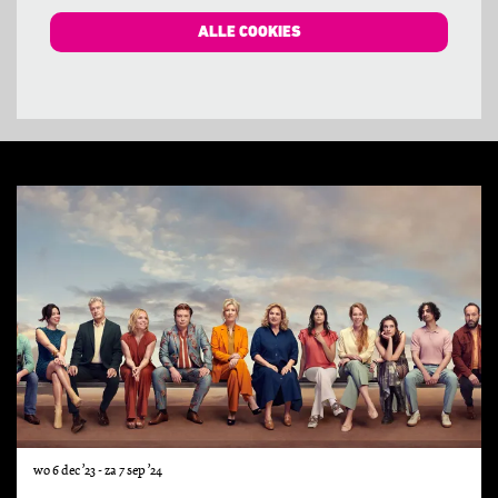
ALLE COOKIES
Overslaan
wo 6 dec ’23
-
za 7 sep ’24