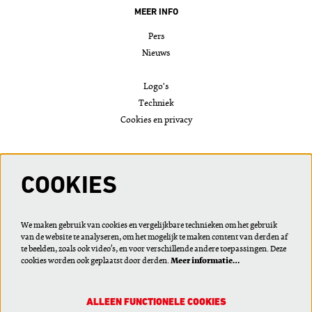
MEER INFO
Pers
Nieuws
Logo's
Techniek
Cookies en privacy
VOLG ONS
COOKIES
We maken gebruik van cookies en vergelijkbare technieken om het gebruik
van de website te analyseren, om het mogelijk te maken content van derden af
Meld je aan voor de nieuwsbrief of wijzig je voorkeuren
te beelden, zoals ook video’s, en voor verschillende andere toepassingen. Deze
cookies worden ook geplaatst door derden.
Meer informatie…
ALLEEN FUNCTIONELE COOKIES
AANMELDEN