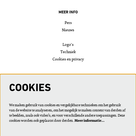
MEER INFO
Pers
Nieuws
Logo's
Techniek
Cookies en privacy
VOLG ONS
COOKIES
We maken gebruik van cookies en vergelijkbare technieken om het gebruik
van de website te analyseren, om het mogelijk te maken content van derden af
Meld je aan voor de nieuwsbrief of wijzig je voorkeuren
te beelden, zoals ook video’s, en voor verschillende andere toepassingen. Deze
cookies worden ook geplaatst door derden.
Meer informatie…