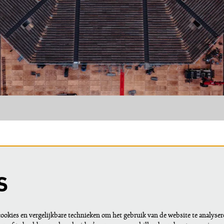
MEER INFO
gegevens
Pers
S
ie?
Nieuws
Logo's
okies en vergelijkbare technieken om het gebruik van de website te analyser
Techniek