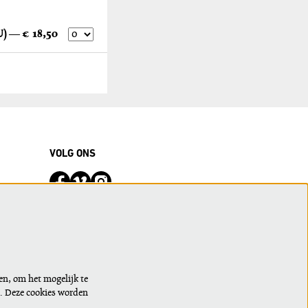
Programma Het was Zondag in het Zuiden (EU) — € 18,50
VOLG ONS
Meld je aan voor de nieuwsbrief of wijzig
je voorkeuren
en, om het mogelijk te
n. Deze cookies worden
AANMELDEN