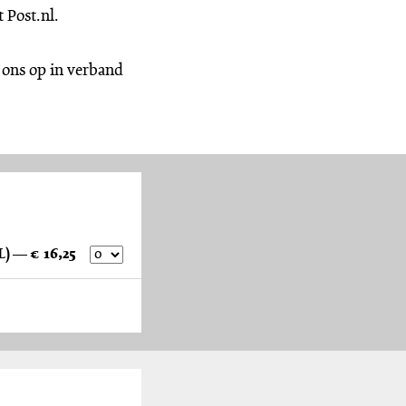
 Post.nl.
 ons op in verband
Programma Het was Zondag in het Zuiden (NL) — € 16,25