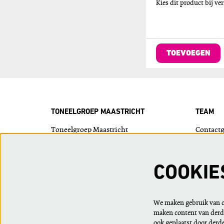
Kies dit product bij v
TOEVOEGEN
TONEELGROEP MAASTRICHT
TEAM
Toneelgroep Maastricht
Contact
Bordenhal
Wie is w
Plein 1992 - 15
6221 JP Maastricht
COOKIE
info@toneelgroepmaastricht.nl
043 350 30 40
We maken gebruik van co
maken content van derde
ook geplaatst door derd