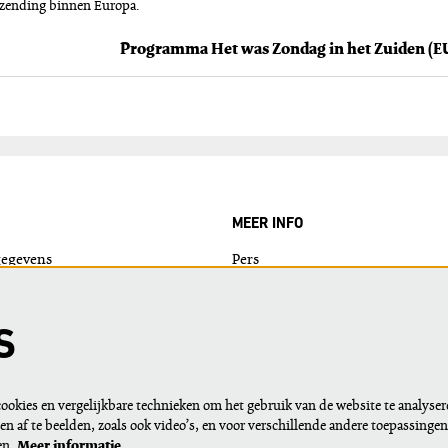
erzending binnen Europa.
MEER INFO
gegevens
Pers
ie?
Nieuws
Logo's
S
Techniek
Cookies en privacy
okies en vergelijkbare technieken om het gebruik van de website te analyser
n af te beelden, zoals ook video’s, en voor verschillende andere toepassinge
en.
Meer informatie…