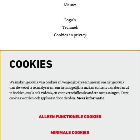
Nieuws
Logo's
Techniek
Cookies en privacy
VOLG ONS
COOKIES
We maken gebruik van cookies en vergelijkbare technieken om het gebruik
van de website te analyseren, om het mogelijk te maken content van derden af
Meld je aan voor de nieuwsbrief of wijzig je voorkeuren
te beelden, zoals ook video’s, en voor verschillende andere toepassingen. Deze
cookies worden ook geplaatst door derden.
Meer informatie…
ALLEEN FUNCTIONELE COOKIES
AANMELDEN
MINIMALE COOKIES