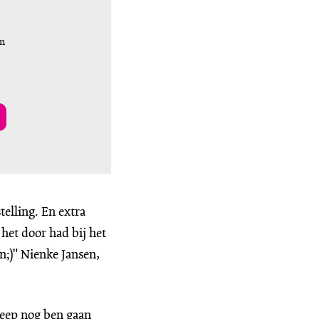
Om
elling. En extra
het door had bij het
n;)" Nienke Jansen,
lreep nog ben gaan