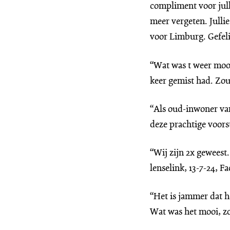
compliment voor julli
meer vergeten. Julli
voor Limburg. Gefeli
“Wat was t weer mooi
keer gemist had. Zou
“Als oud-inwoner van
deze prachtige voors
“Wij zijn 2x geweest
lenselink, 13-7-24, F
“Het is jammer dat h
Wat was het mooi, zo