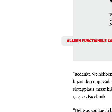
W
d
M
ALLEEN FUNCTIONELE C
"Bedankt, we hebben 
bijzonder: mijn vade
slotapplaus, maar hi
17-7-24, Facebook
“Het was zondag in h