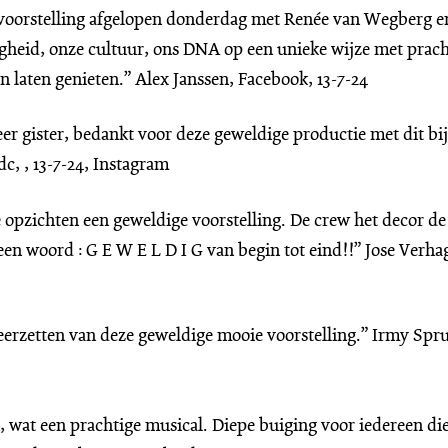
 voorstelling afgelopen donderdag met Renée van Wegberg en
eid, onze cultuur, ons DNA op een unieke wijze met pracht
laten genieten.” Alex Janssen, Facebook, 13-7-24
er gister, bedankt voor deze geweldige productie met dit bi
c, , 13-7-24, Instagram
e opzichten een geweldige voorstelling. De crew het decor de
n een woord : G E W E L D I G van begin tot eind!!” Jose Verha
eerzetten van deze geweldige mooie voorstelling.” Irmy Spr
wat een prachtige musical. Diepe buiging voor iedereen die