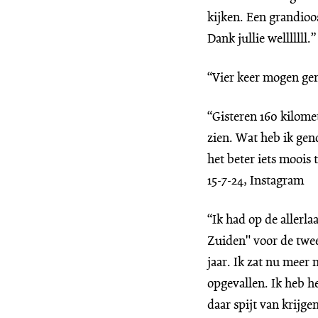
kijken. Een grandioo
Dank jullie welllllll
“Vier keer mogen gen
“Gisteren 160 kilome
zien. Wat heb ik gen
het beter iets moois 
15-7-24, Instagram
“Ik had op de allerl
Zuiden" voor de tweed
jaar. Ik zat nu meer 
opgevallen. Ik heb he
daar spijt van krijg