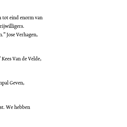
n tot eind enorm van
ijwilligers.
n.” Jose Verhagen,
” Kees Van de Velde,
npal Geven,
est. We hebben