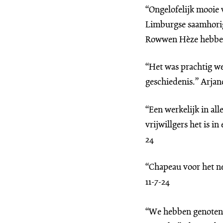
“Ongelofelijk mooie
Limburgse saamhorigh
Rowwen Hèze hebben 
“Het was prachtig we
geschiedenis.” Arjand
“Een werkelijk in all
vrijwillgers het is i
24
“Chapeau voor het n
11-7-24
“We hebben genoten, 