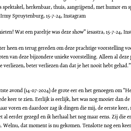
s spektakel, herkenbaar, thuis, aangrijpend, met humor en s
.” Irmy Spruytenburg, 15-7-24, Instagram
ieten! Wat een pareltje was deze show” iesastra, 15-7-24, In
ter heen en terug gereden om deze prachtige voorstelling vo
oten van deze bijzondere unieke voorstelling. Alleen al deze 
te verliezen, beter verliezen dan dat je het nooit hebt gehad.
aatste avond (14-07-2024) de grote eer en het genoegen om "H
e keer te zien. Eerlijk is eerlijk, het was nog mooier dan de 
naar voren en daardoor zag ik dingen die mij, de eerste keer,
t al eerder gezegd en ik herhaal het nog maar eens. Zij die e
en. Welnu, dat moment is nu gekomen. Tenslotte nog een keer