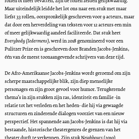
rollen of meer bevatten, zijn de rollen zelden gelijkwaardig.
Maar uiteindelijk leidde het lot ons naar een stuk met maar
liefst 33 rollen, oorspronkelijk geschreven voor 9 acteurs, maar
dat door een herverdeling van teksten voor 12 acteurs een min
of meer gelijkwaardig aandeel faciliteerde. Dat stuk heet
Everybody (Iedermens),
werd in 2018 genomineerd voor een
Pulitzer Prize en is geschreven door Branden Jacobs-Jenkins,
één van de meest toonaangevende schrijvers van deze tijd.
De Afro-Amerikaanse Jacobs-Jenkins wordt geroemd om zijn
scherpe maatschappelijke blik, zijn diep menselijke
personages en zijn groot gevoel voor humor. Terugkerende
thema’s in zijn stukken zijn ras, identiteit en familie -in
relatie tot het verleden en het heden- die hij via gewaagde
structuren en zinderende dialogen voorziet van een nieuw
perspectief. Het spannende aan Jacobs-Jenkins is dat hij via
bestaande, historische theatergenres de grenzen van het
theater durft te verkennen. Zijn stuk
Neighbours
(2010)