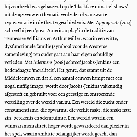
bijvoorbeeld was gebaseerd op de ‘blackface minstrel shows’
uit de 19e eeuw en thematiseerde de rol van zwarte
representatie in de theatergeschiedenis. Met
Appropriate
(2013)
schreef hij een ‘great American play’ in de traditie van
Tennessee Williams en Arthur Miller, waarin een witte,
dysfunctionele familie (symbool voor de Westerse
samenleving) ten onder gaat aan haar eigen schuldige
verleden. Met
Iedermens
(2018) schreef Jacobs-Jenkins een
hedendaagse ‘moraliteit’. Het genre, dat stamt uit de
Middeleeuwen en dat al een aantal eeuwen kampt met een
nogal nuffig imago, wordt door Jacobs-Jenkins vakkundig
afgestoft en gebruikt voor een geestige en ontroerende
vertelling over de wereld van nu. Een wereld die zucht onder
consumentisme, die opwarmt, die verhit raakt, die snakt naar
zin, betekenis en ademruimte. Een wereld waarin een
winnaarsmentaliteit hoger wordt gewaardeerd dan plezier in
het spel, waarin ambitie belangrijker wordt geacht dan