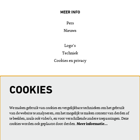
MEER INFO
Pers
Nieuws
Logo's
Techniek
Cookies en privacy
VOLG ONS
COOKIES
We maken gebruik van cookies en vergelijkbare technieken om het gebruik
van de website te analyseren, om het mogelijk te maken content van derden af
Meld je aan voor de nieuwsbrief of wijzig je voorkeuren
te beelden, zoals ook video’s, en voor verschillende andere toepassingen. Deze
cookies worden ook geplaatst door derden.
Meer informatie…