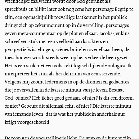
vriendelijke zaalwacht wordt door God gebruikt als
spreekbuis en blijkt later ook nog eens het personage Begrip te
zijn, een ogenschijnlijk toevallige laatkomer in het publiek
dringt zich op zeker moment op in de vertelling, personages
geven meta-commentaar op de plot en elkaar. Jacobs-Jenkins
schreef een stuk met een veelheid aan karakters en
perspectiefwisselingen, scènes buitelen over elkaar heen, de
toeschouwer wordt steeds weer op het verkeerde been gezet.
Het is een stuk met een volstrekt logisch lijkende onlogica. Ik
interpreteer het stuk als het delirium van een stervende.
Volgens mij zoomt Iedermens in op de dromen en gedachtes
die je overvallen in de laatste minuut van je leven. Bestaat
God, of niet? Heb ik het goed gedaan, of niet? Is dit een droom,
of niet? Gebeurt dit allemaal echt, of niet? Die laatste minuut
van iemands leven, dat is wat het publiek in anderhalf uur
krijgt voorgeschoteld.
De toon van de voorstelling is licht. De grap en de humor zijn