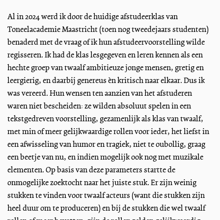
Al in 2024 werd ik door de huidige afstudeerklas van
Toneelacademie Maastricht (toen nog tweedejaars studenten)
benaderd met de vraag of ik hun afstudeervoorstelling wilde
regisseren. Ik had de klas lesgegeven en leren kennen als een
hechte groep van twaalf ambitieuze jonge mensen, gretig en
leergierig, en daarbij genereus èn kritisch naar elkaar. Dus ik
was vereerd. Hun wensen ten aanzien van het afstuderen
waren niet bescheiden: ze wilden absoluut spelen in een
tekstgedreven voorstelling, gezamenlijk als klas van twaalf,
met min of meer gelijkwaardige rollen voor ieder, het liefst in
een afwisseling van humor en tragiek, niet te oubollig, graag
een beetje van nu, en indien mogelijk ook nog met muzikale
elementen. Op basis van deze parameters startte de
onmogelijke zoektocht naar het juiste stuk. Er zijn weinig
stukken te vinden voor twaalf acteurs (want die stukken zijn
heel duur om te produceren) en bij de stukken die wel twaalf