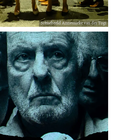
Scènebeeld Annemieke van der Togt