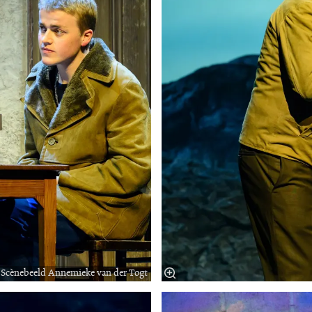
Scènebeeld Annemieke van der Togt