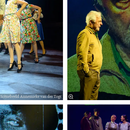
Scènebeeld Annemieke van der Togt