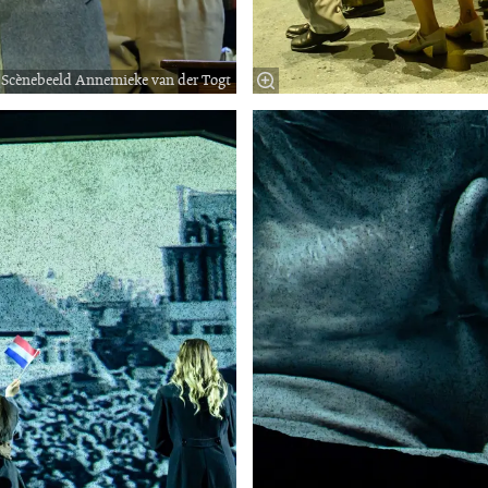
Scènebeeld Annemieke van der Togt