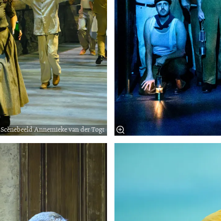
Scènebeeld Annemieke van der Togt