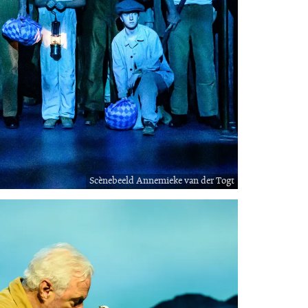
Scènebeeld Annemieke van der Togt