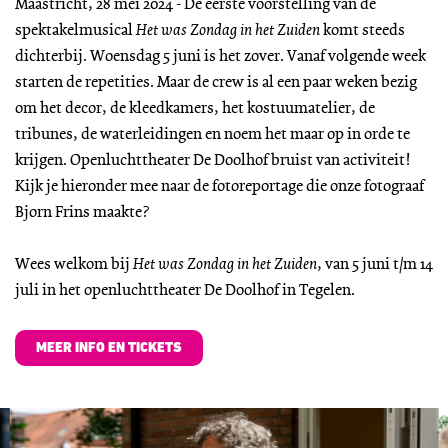
Maastricht, 28 mei 2024 - De eerste voorstelling van de
spektakelmusical
Het was Zondag in het Zuiden
komt steeds
dichterbij. Woensdag 5 juni is het zover. Vanaf volgende week
starten de repetities. Maar de crew is al een paar weken bezig
om het decor, de kleedkamers, het kostuumatelier, de
tribunes, de waterleidingen en noem het maar op in orde te
krijgen. Openluchttheater De Doolhof bruist van activiteit!
Kijk je hieronder mee naar de fotoreportage die onze fotograaf
Bjorn Frins maakte?
Wees welkom bij
Het was Zondag in het Zuiden
, van 5 juni t/m 14
juli in het openluchttheater De Doolhof in Tegelen.
MEER INFO EN TICKETS
Overslaan