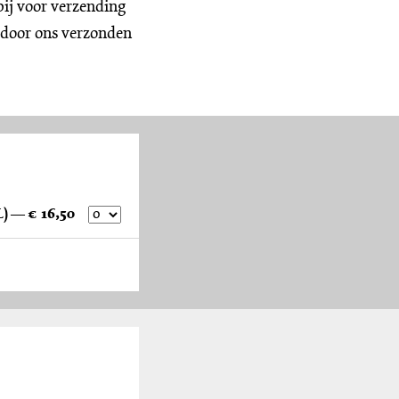
bij voor verzending
 door ons verzonden
Tekstboekje Waar het vlakke land gaat plooien (NL) — € 16,50