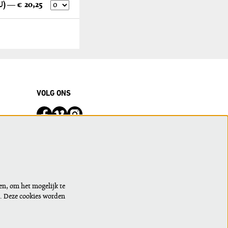
Tekstboekje Waar het vlakke land gaat plooien (EU) — € 20,25
VOLG ONS
Meld je aan voor de nieuwsbrief of wijzig
je voorkeuren
en, om het mogelijk te
n. Deze cookies worden
AANMELDEN