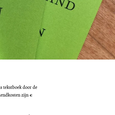
ls tekstboek door de
zendkosten zijn €