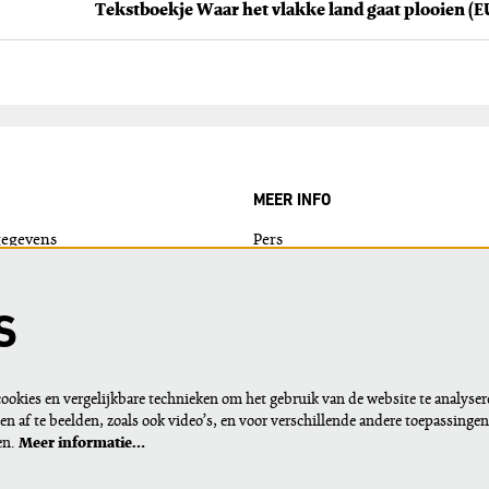
MEER INFO
gegevens
Pers
ie?
Nieuws
Logo's
S
Techniek
Cookies en privacy
okies en vergelijkbare technieken om het gebruik van de website te analyser
n af te beelden, zoals ook video’s, en voor verschillende andere toepassinge
en.
Meer informatie…