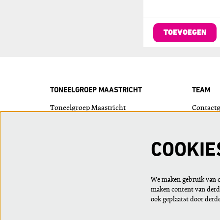
TOEVOEGEN
TONEELGROEP MAASTRICHT
TEAM
Toneelgroep Maastricht
Contact
Bordenhal
Wie is w
Plein 1992 - 15
6221 JP Maastricht
COOKIE
info@toneelgroepmaastricht.nl
043 350 30 40
We maken gebruik van co
maken content van derde
ook geplaatst door derd