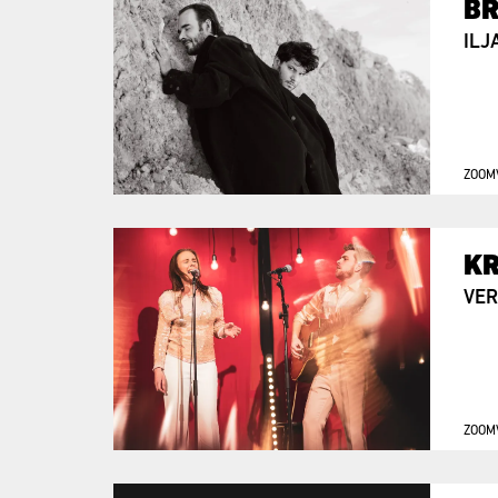
BR
ILJ
ZOOM
K
VER
ZOOM