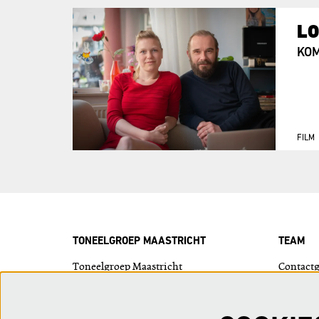
L
KOM
FILM
TONEELGROEP MAASTRICHT
TEAM
Toneelgroep Maastricht
Contact
Bordenhal
Wie is w
Plein 1992 - 15
6221 JP Maastricht