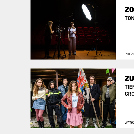
Z
TON
POEZI
ZU
TIE
GRO
WEBS