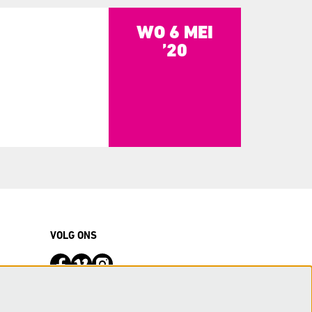
WO 6 MEI
’20
VOLG ONS
Meld je aan voor de nieuwsbrief of wijzig