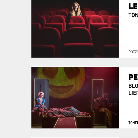
L
TON
POEZI
PE
BLO
LIE
TONE