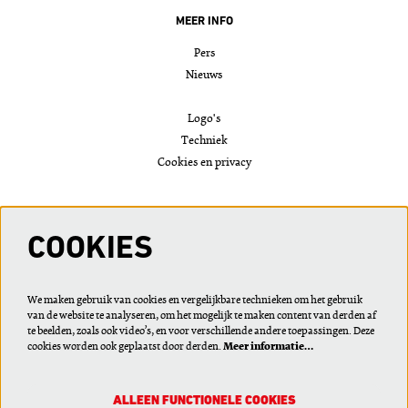
MEER INFO
Pers
Nieuws
Logo's
Techniek
Cookies en privacy
VOLG ONS
COOKIES
We maken gebruik van cookies en vergelijkbare technieken om het gebruik
van de website te analyseren, om het mogelijk te maken content van derden af
Meld je aan voor de nieuwsbrief of wijzig je voorkeuren
te beelden, zoals ook video’s, en voor verschillende andere toepassingen. Deze
cookies worden ook geplaatst door derden.
Meer informatie…
ALLEEN FUNCTIONELE COOKIES
AANMELDEN