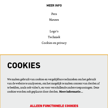
MEER INFO
Pers
Nieuws
Logo's
Techniek
Cookies en privacy
VOLG ONS
COOKIES
We maken gebruik van cookies en vergelijkbare technieken om het gebruik
van de website te analyseren, om het mogelijk te maken content van derden af
Meld je aan voor de nieuwsbrief of wijzig je voorkeuren
te beelden, zoals ook video’s, en voor verschillende andere toepassingen. Deze
cookies worden ook geplaatst door derden.
Meer informatie…
ALLEEN FUNCTIONELE COOKIES
AANMELDEN