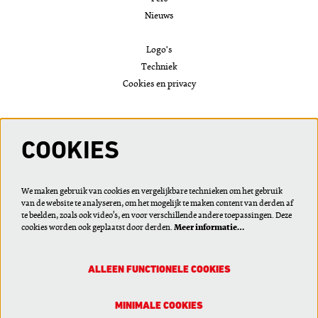
Nieuws
Logo's
Techniek
Cookies en privacy
VOLG ONS
COOKIES
We maken gebruik van cookies en vergelijkbare technieken om het gebruik
van de website te analyseren, om het mogelijk te maken content van derden af
Meld je aan voor de nieuwsbrief of wijzig je voorkeuren
te beelden, zoals ook video’s, en voor verschillende andere toepassingen. Deze
cookies worden ook geplaatst door derden.
Meer informatie…
ALLEEN FUNCTIONELE COOKIES
AANMELDEN
MINIMALE COOKIES