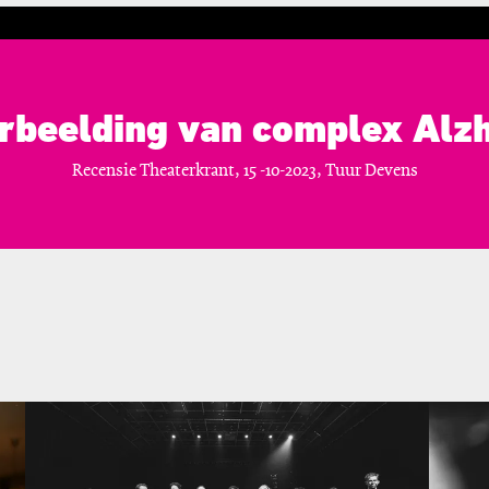
erbeelding van complex Alz
Recensie Theaterkrant, 15 -10-2023, Tuur Devens