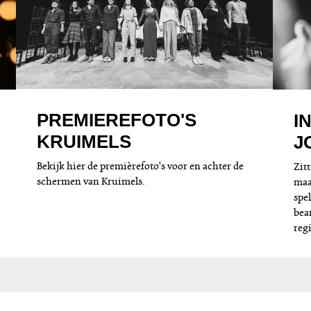
PREMIEREFOTO'S
I
KRUIMELS
J
Bekijk hier de premièrefoto's voor en achter de
Zit
schermen van Kruimels.
maa
spel
bea
reg