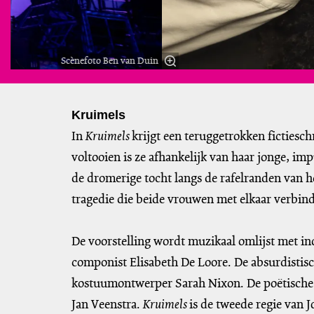
Scènefoto Ben van Duin
Kruimels
In
Kruimels
krijgt een teruggetrokken fictiesc
voltooien is ze afhankelijk van haar jonge, im
de dromerige tocht langs de rafelranden van h
tragedie die beide vrouwen met elkaar verbind
De voorstelling wordt muzikaal omlijst met i
componist Elisabeth De Loore. De absurdisti
kostuumontwerper Sarah Nixon. De poëtische 
Jan Veenstra.
Kruimels
is de tweede regie van 