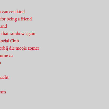
h van een kind
for being a friend
land
 that rainbow again
Social Club
oorbij die mooie zomer
mme ca
n
nacht
eam