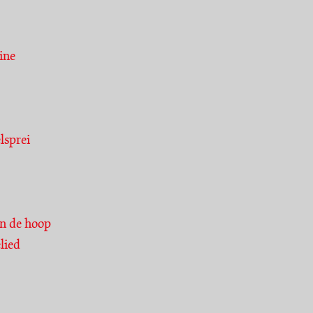
ine
lsprei
an de hoop
elied