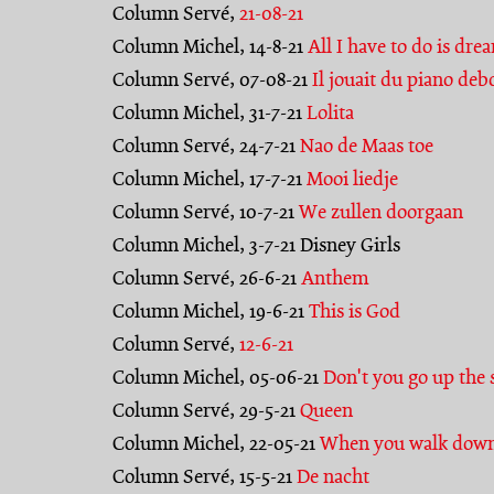
Column Servé,
21-08-21
Column Michel, 14-8-21
All I have to do is dre
Column Servé, 07-08-21
Il jouait du piano deb
Column Michel, 31-7-21
Lolita
Column Servé, 24-7-21
Nao de Maas toe
Column Michel, 17-7-21
Mooi liedje
Column Servé, 10-7-21
We zullen doorgaan
Column Michel, 3-7-21 Disney Girls
Column Servé, 26-6-21
Anthem
Column Michel, 19-6-21
This is God
Column Servé,
12-6-21
Column Michel, 05-06-21
Don't you go up the 
Column Servé, 29-5-21
Queen
Column Michel, 22-05-21
When you walk down
Column Servé, 15-5-21
De nacht