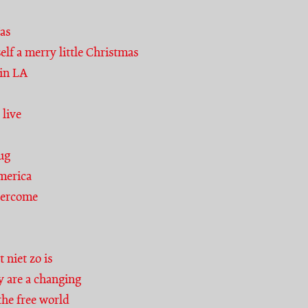
as
lf a merry little Christmas
in LA
 live
rug
merica
vercome
 niet zo is
y are a changing
the free world