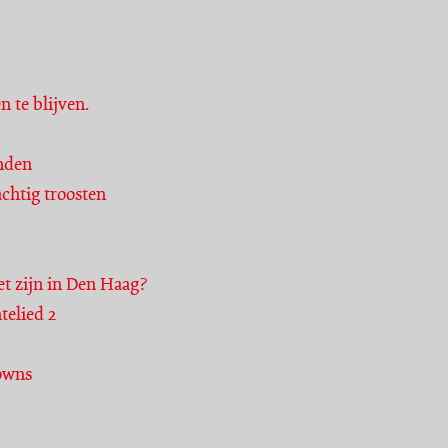
n te blijven.
nden
chtig troosten
et zijn in Den Haag?
telied 2
lowns