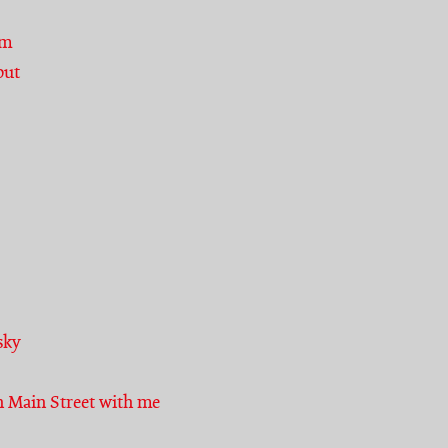
am
out
sky
 Main Street with me