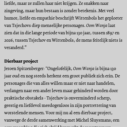
liefde, maar ze zullen haar niet krijgen. Ze snakken naar
zingeving, maar hun bestaan is zonder betekenis. Met veel
humor, liefde en empathie beschrijft Wittenbols het geploeter
van Tsjechovs diep menselijke personages.
Oom Wanja
laat
zien dat in die lange periode van bijna 130 jaar, tussen 1897 en
2026, tussen Tsjechov en Wittenbols, de mens feitelijk niets is
veranderd.”
Dierbaar project
Jeroen Spitzenberger: "Ongelofelijk,
Oom Wanja
is bijna 130
jaar oud en nog steeds herkent een groot publiek zich erin. De
personages die van alles willen maar er niet naar handelen,
verlangen naar een ander leven maar gehinderd worden door
praktische obstakels - Tsjechov is onverminderd scherp,
geestig en liefdevol meedogenloos in zijn portrettering van
worstelende mensen. Voor mij nu al een dierbaar project,
vanwege de derde samenwerking met Michel Sluysmans; een