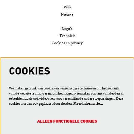
Pers
Nieuws
Logo's
Techniek
Cookies en privacy
VOLG ONS
COOKIES
We maken gebruik van cookies en vergelijkbare technieken om het gebruik
van de website te analyseren, om het mogelijk te maken content van derden af
Meld je aan voor de nieuwsbrief of wijzig je voorkeuren
te beelden, zoals ook video’s, en voor verschillende andere toepassingen. Deze
cookies worden ook geplaatst door derden.
Meer informatie…
ALLEEN FUNCTIONELE COOKIES
AANMELDEN